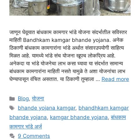
जाणून घेवूयात बांधकाम कामगार भांडे योजना संदर्भातील सविस्तर
माहिती Bandhkam kamgar bhande yojana. अनेक
ठिकाणी बांधकाम कामगारांना भांडे अर्थात संसारउपयोगी साहित्य
मिळत आहे. यामध्ये भांडे संच योजना खूपच लोकप्रिय आहे.
अनेकदा या भांडे योजनेचा लाभ कसा घ्यावा या संदर्भात सामान्य
बांधकाम कामगारांना माहिती नसते यामुळे ते अशा योजनांचा लाभ
घेण्यापासून वंचित असतात. या ठिकाणी तुम्हाला …
Read more
Categories
Blog
,
योजना
Tags
bhande yojana kamgar
,
bhandhkam kamgar
bhande yojana
,
kamgar bhande yojana
,
बांधकाम
कामगार भांडे अर्ज
9 Comments