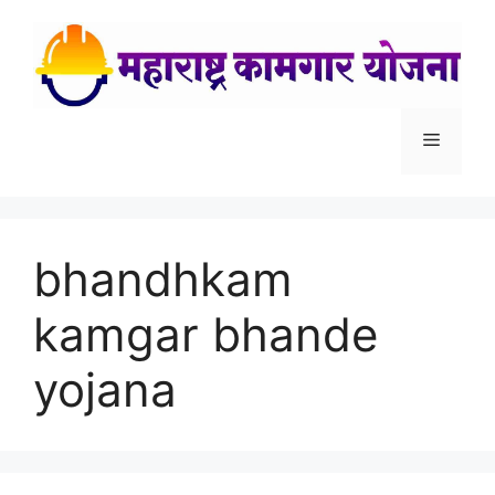
Skip
to
content
Menu
bhandhkam
kamgar bhande
yojana