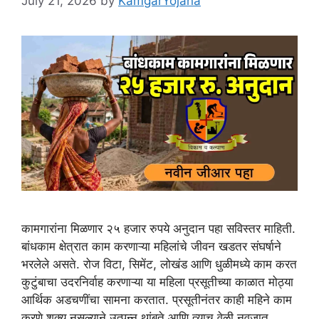
July 21, 2026
by
KamgarYojana
कामगारांना मिळणार २५ हजार रुपये अनुदान पहा सविस्तर माहिती.
बांधकाम क्षेत्रात काम करणाऱ्या महिलांचे जीवन खडतर संघर्षाने
भरलेले असते. रोज विटा, सिमेंट, लोखंड आणि धुळीमध्ये काम करत
कुटुंबाचा उदरनिर्वाह करणाऱ्या या महिला प्रसूतीच्या काळात मोठ्या
आर्थिक अडचणींचा सामना करतात. प्रसूतीनंतर काही महिने काम
करणे शक्य नसल्याने उत्पन्न थांबते आणि त्याच वेळी नवजात