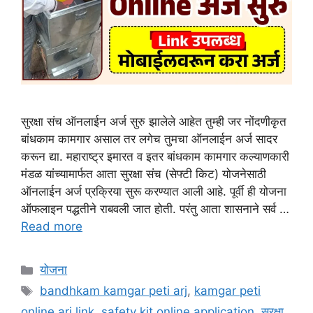
सुरक्षा संच ऑनलाईन अर्ज सुरु झालेले आहेत तुम्ही जर नोंदणीकृत
बांधकाम कामगार असाल तर लगेच तुमचा ऑनलाईन अर्ज सादर
करून द्या. महाराष्ट्र इमारत व इतर बांधकाम कामगार कल्याणकारी
मंडळ यांच्यामार्फत आता सुरक्षा संच (सेफ्टी किट) योजनेसाठी
ऑनलाईन अर्ज प्रक्रिया सुरू करण्यात आली आहे. पूर्वी ही योजना
ऑफलाइन पद्धतीने राबवली जात होती. परंतु आता शासनाने सर्व …
Read more
Categories
योजना
Tags
bandhkam kamgar peti arj
,
kamgar peti
online arj link
,
safety kit online application
,
सुरक्षा