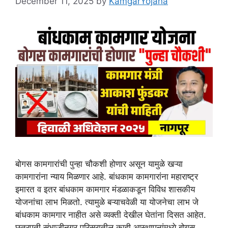
December 11, 2025
by
KamgarYojana
बोगस कामगारांची पुन्हा चौकशी होणार असून यामुळे खऱ्या
कामगारांना न्याय मिळणार आहे. बांधकाम कामगारांना महाराष्ट्र
इमारत व इतर बांधकाम कामगार मंडळाकडून विविध शासकीय
योजनांचा लाभ मिळतो. त्यामुळे बऱ्याचवेळी या योजनेचा लाभ जे
बांधकाम कामगार नाहीत असे व्यक्ती देखील घेतांना दिसत आहेत.
छत्रपती संभाजीनगर परिसरातील काही आस्थापनांमध्ये बोगस