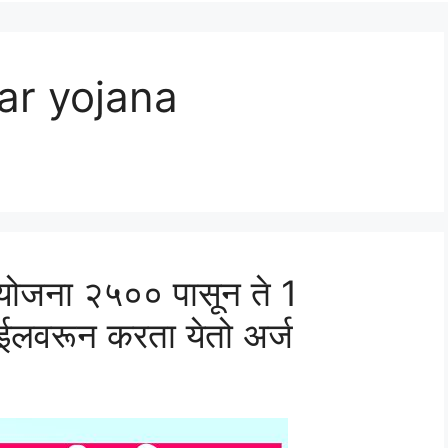
r yojana
ी योजना २५०० पासून ते 1
ाईलवरून करता येतो अर्ज